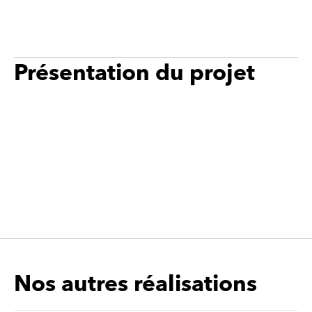
Plus
de
hoto
Plus
Présentation du projet
de
hoto
Nos autres réalisations